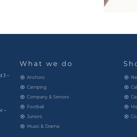
What we do
Sh
d 3 –
Anchors
Ne
Camping
Ca
Company & Seniors
Gal
Football
Hi
r –
Juniors
Co
Music & Drama