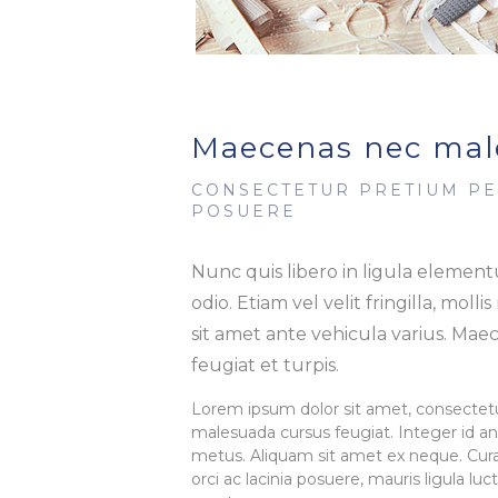
Maecenas nec mal
CONSECTETUR PRETIUM P
POSUERE
Nunc quis libero in ligula elemen
odio. Etiam vel velit fringilla, mollis
sit amet ante vehicula varius. Ma
feugiat et turpis.
Lorem ipsum dolor sit amet, consectetur a
malesuada cursus feugiat. Integer id ant
metus. Aliquam sit amet ex neque. Cura
orci ac lacinia posuere, mauris ligula luc