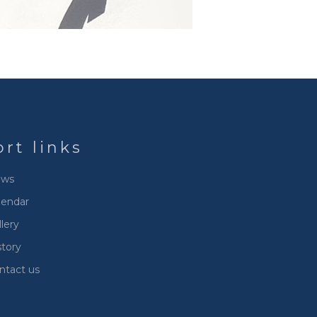
ort links
ws
lendar
lery
story
ntact us